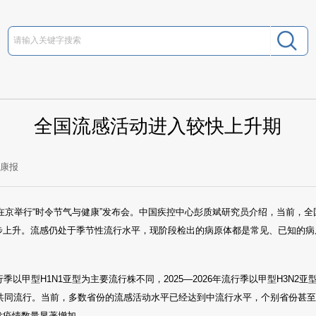
全国流感活动进入较快上升期
健康报
委在京举行“时令节气与健康”发布会。中国疾控中心彭质斌研究员介绍，当前，
步上升。流感仍处于季节性流行水平，现阶段检出的病原体都是常见、已知的病
以甲型H1N1亚型为主要流行株不同，2025—2026年流行季以甲型H3N2
的共同流行。当前，多数省份的流感活动水平已经达到中流行水平，个别省份甚
发疫情数量显著增加。