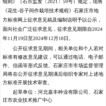
细则》（石市监发〔
2021〕59号）
规定，现将
《
花生
-谷子间作栽培
技术规程
》
石家庄市
地
方标准网上征求意见稿及编制说明予以公示，
面向社会广泛征求意见，
征求意见
期限
自
2024
年
11
月
19
日至
2024
年
12
月
18
日。
公开征求意见期间，相关单位和个人若对
标准有修改意见建议，可以通过电话、电子邮
件、信函等形式反馈。
石家庄市市场监督管理
局
将在公开征求意见期满后组织专家对上述地
方标准开展技术审查。
起草单位：
河北嘉丰种业有限公司
、石家
庄市农业技术推广中心