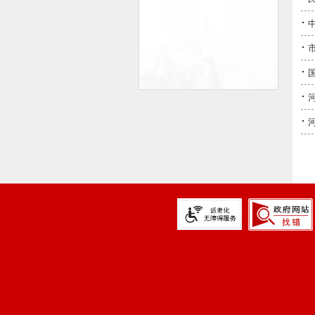
·
·
·
·
·