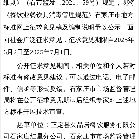
细则》（石市监发〔
2021〕59号）
规定，现将
《
餐饮业餐饮具消毒管理规范
》
石家庄市
地方
标准网上征求意见稿及编制说明予以公示，面
向社会广泛征求意见，
征求意见
期限
自
2025
年
6
月
2
日至
2025
年
7
月
1
日。
公开征求意见期间，相关单位和个人若对
标准有修改意见建议，可以通过电话、电子邮
件、信函等形式反馈。
石家庄市市场监督管理
局
将在公开征求意见期满后组织专家对上述地
方标准开展技术审查。
起草
单位：
正定县久品居餐饮服务有限公
司石家庄红星分公司、石家庄市市场监督管理