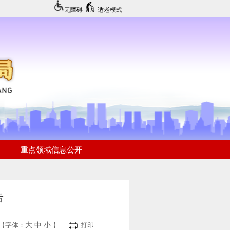
无障碍
适老模式
告
大
中
小
【字体：
】
打印