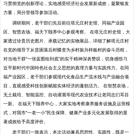
习贯彻党的创新理论，实地感受经济社会发展新成效，凝聚银发
力量，局分管领导参加活动。
调研期间，老干部们先后前往塔元庄村史馆、同福产业园
区、智慧农场、福天下颐养中心参观考察。 在塔元庄村史馆，大
家透过珍贵历史图片、承载记忆的实物展品，详细了解塔元庄村
在党的领导下从贫困落后村蝶变为乡村振兴样板村的奋斗历程，
对当地干群“一张蓝图绘到底”的实干精神深表赞叹，切身感悟习
近平新时代中国特色社会主义思想的真理力量与实践伟力。在同
福产业园区，老干部们参观现代化食品生产流水线与产业融合项
目，直观感受科技创新赋能实体经济的蓬勃活力。 在智慧农场，
无土栽培、智能温控、自动灌溉等现代农业技术让老同志们耳目
一新。 在福天下颐养中心，大家实地考察康养服务设施及运营模
式，对我市“一老一小”民生保障、健康产业多元化发展取得的显
著成效给予高度评价。
老干部们一致表示，本次活动兼具思想性、实践性，既是一