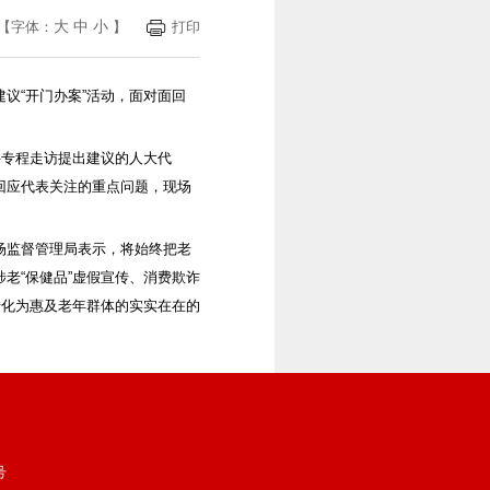
大
中
小
【字体：
】
打印
议“开门办案”活动，面对面回
科专程走访提出建议的人大代
回应代表关注的重点问题，现场
场监督管理局表示，将始终把老
老“保健品”虚假宣传、消费欺诈
转化为惠及老年群体的实实在在的