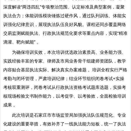
深度解读“两违四乱”专项整治范围、认定标准及典型案例，凝聚
执法合力；体能训练模块锤炼过硬作风，通过队列训练、体能实
训强化纪律意识，展现执法队伍良好风貌。课程还同步覆盖网络
交易监测赋能执法、行政执法规范化要求等重点内容，实现“精准
滴灌、靶向赋能” 。
为确保培训实效，本次培训优选政治素质高、业务能力强、
实践经验丰富的专家、律师及市局业务骨干组建师资团队，教学
内容贴合基层执法实际、解决真实办案难题 。培训全程实行严格
考勤与闭环管理，严肃培训纪律；结业环节组织闭卷考试+实操
考核双重测评，闭卷考试从行政执法资格考试题库选题，实操考
核现场检验文书制作能力，以考促学、以考验效，全面检验培训
成果 。
此次培训是石家庄市市场监管局加强执法队伍规范化、专业
化建设的重要举措，有效补齐了一线执法能力短板，统一了执法