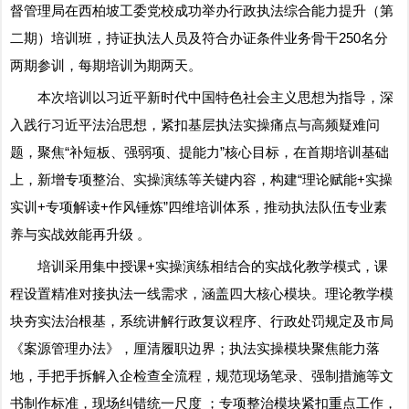
督管理局在西柏坡工委党校成功举办行政执法综合能力提升（第
二期）培训班，持证执法人员及符合办证条件业务骨干250名分
两期参训，每期培训为期两天。
本次培训以习近平新时代中国特色社会主义思想为指导，深
入践行习近平法治思想，紧扣基层执法实操痛点与高频疑难问
题，聚焦“补短板、强弱项、提能力”核心目标，在首期培训基础
上，新增专项整治、实操演练等关键内容，构建“理论赋能+实操
实训+专项解读+作风锤炼”四维培训体系，推动执法队伍专业素
养与实战效能再升级 。
培训采用集中授课+实操演练相结合的实战化教学模式，课
程设置精准对接执法一线需求，涵盖四大核心模块。理论教学模
块夯实法治根基，系统讲解行政复议程序、行政处罚规定及市局
《案源管理办法》，厘清履职边界；执法实操模块聚焦能力落
地，手把手拆解入企检查全流程，规范现场笔录、强制措施等文
书制作标准，现场纠错统一尺度 ；专项整治模块紧扣重点工作，