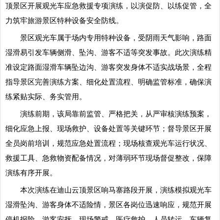
顶景区开展观光车应急救援专项演练，以演促防、以练促管，全
力筑牢旅游景区特种设备安全防线。
景区观光车属于场内专用特种设备，受阴雨天气影响，路面
湿滑易引发车辆侧滑、坠沟、游客不适等突发事故。此次演练精
准设定路面湿滑车辆坠边沟、游客突发身体不适实战场景，全程
指导景区完善演练方案、细化处置流程、明确监管标准，确保演
练紧贴实际、务实管用。
演练前期，该局靠前监管、严格把关，从严审核演练预案，
细化应急上报、现场救护、设备处置等关键环节；督导景区开展
全员岗前培训，规范应急处置流程；现场核查观光车运行状况、
救援工具、急救物资配备情况，对薄弱环节现场督促整改，保障
演练有序开展。
本次演练在迪山云顶景区响马寨路段开展，演练模拟观光车
湿滑坠沟、游客身体不适险情，景区各岗位迅速响应，规范开展
停机报险、游客安抚、现场警戒、医疗救护、人员转运、车辆复