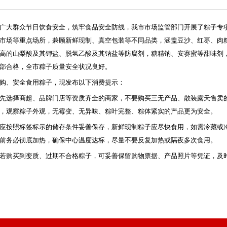
广大群众节日饮食安全，筑牢食品安全防线，我市市场监管部门开展了粽子专
市场等重点场所，兼顾新鲜现制、真空包装等不同品类，涵盖豆沙、红枣、肉粽
高的山梨酸及其钾盐、脱氢乙酸及其钠盐等防腐剂，糖精钠、安赛蜜等甜味剂
部合格，全市粽子质量安全状况良好。
购、安全食用粽子，现发布以下消费提示：
先选择商超、品牌门店等资质齐全的商家，不要购买三无产品、散装露天售卖
，观察粽子外观，无霉变、无异味、粽叶完整、粽体紧实的产品更为安全。
应按照标签标示的储存条件妥善保存，新鲜现制粽子应尽快食用，如需冷藏或
前务必彻底加热，确保中心温度达标，尽量不要反复加热或隔夜多次食用。
若购买到变质、过期不合格粽子，可妥善保留购物票据、产品照片等凭证，及时拨