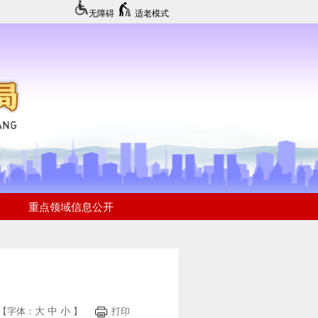
无障碍
适老模式
大
中
小
【字体：
】
打印