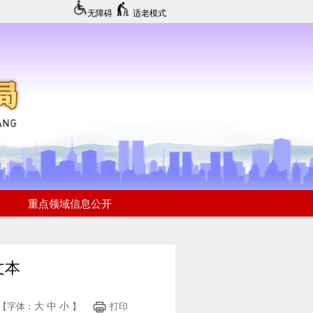
无障碍
适老模式
文本
大
中
小
【字体：
】
打印