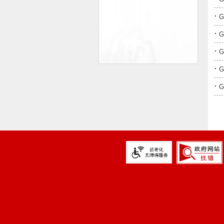
·
·
·
·
·
G