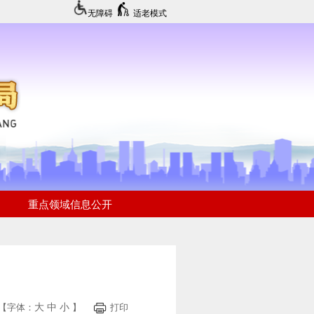
无障碍
适老模式
大
中
小
【字体：
】
打印