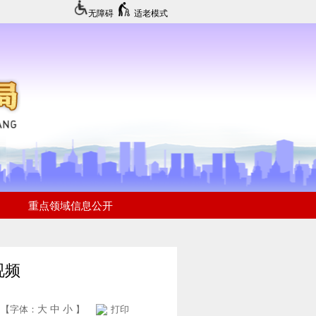
无障碍
适老模式
视频
大
中
小
【字体：
】
打印