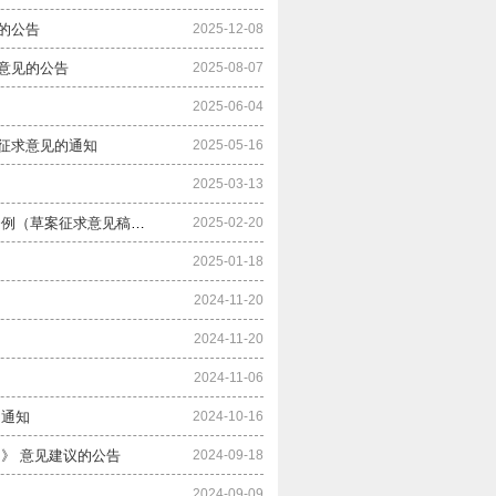
2025-12-08
的公告
2025-08-07
意见的公告
2025-06-04
2025-05-16
征求意见的通知
2025-03-13
2025-02-20
稿）》公开征求意见的通知
2025-01-18
2024-11-20
2024-11-20
2024-11-06
2024-10-16
的通知
2024-09-18
》 意见建议的公告
2024-09-09
知