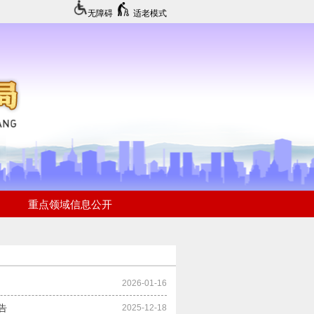
无障碍
适老模式
2026-01-16
2025-12-18
告