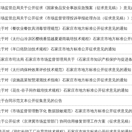
市场监管总局关于公开征求《国家食品安全事故应急预案（征求意见稿）》意见
市场监管总局关于公开征求《市场监督管理投诉举报处理办法（征求意见稿）》
关于对《餐饮业餐饮具消毒管理规范》石家庄市地方标准公开征求意见的通知
关于对《太行山冷凉区樱桃番茄越夏避雨栽培技术规程》石家庄市地方标准公开
关于对《羊口疮防治技术规程》石家庄市地方标准公开征求意见的通知
石家庄市司法局 石家庄市市场监督管理局关于《石家庄市知识产权保护与促进条例（草案征求意见
关于对《太行鸡保种效果评价技术规范》石家庄市地方标准公开征求意见的通知
关于对《设施蔬菜智慧灌溉技术指南》石家庄市地方标准公开征求意见的通知
关于对《花生-谷子间作栽培技术规程》石家庄市地方标准公开征求意见的通知
关于合同示范文本公开征集意见的公告
关于对《市场监督管理数字化 数据脱敏规范》石家庄市地方标准公开征求意见
关于公开征求《京津冀市场监管部门 协同信用修复管理工作方案（征求意见稿）
关于对《迎红杜鹃工厂化育苗技术规程》石家庄市地方标准公开征求意见的通