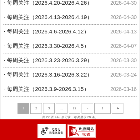
·
每周关注（2026.4.20-2026.4.26）
2026-04-30
·
每周关注（2026.4.13-2026.4.19）
2026-04-30
·
每周关注（2026.4.6-2026.4.12）
2026-04-13
·
每周关注（2026.3.30-2026.4.5）
2026-04-07
·
每周关注（2026.3.23-2026.3.29）
2026-03-30
·
每周关注（2026.3.16-2026.3.22）
2026-03-24
·
每周关注（2026.3.9-2026.3.15）
2026-03-16
1
2
3
...
22
»
➤
共 22 页 440 条记录，每页显示 20 条。