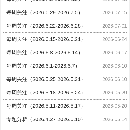
·
每周关注（2026.6.29-2026.7.5）
2026-07-15
·
每周关注（2026.6.22-2026.6.28）
2026-07-01
·
每周关注（2026.6.15-2026.6.21）
2026-06-24
·
每周关注（2026.6.8-2026.6.14）
2026-06-17
·
每周关注（2026.6.1-2026.6.7）
2026-06-10
·
每周关注（2026.5.25-2026.5.31）
2026-06-10
·
每周关注（2026.5.18-2026.5.24）
2026-05-29
·
每周关注（2026.5.11-2026.5.17）
2026-05-20
·
专题分析（2026.4.27-2026.5.10）
2026-05-14